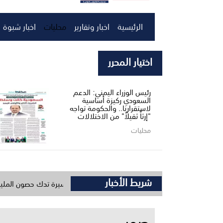
الرئيسية
اخبار وتقارير
محليات
اخبار شبوة
اختيار المحرر
رئيس الوزراء اليمني: الدعم
السعودي ركيزة أساسية
لاستقرارنا.. والحكومة تواجه
"إرثاً ثقيلاً" من الاختلالات
محليات
شريط الأخبار
السريع» زلازل من الكاتيوشا وطائراتنا المسيرة تدك حصون المليشيات
صور