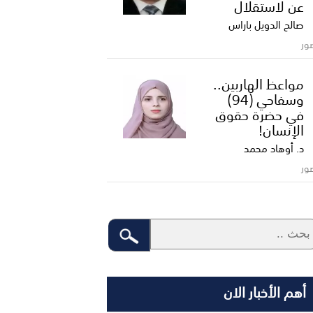
عن لاستقلال
صالح الدويل باراس
ور
مواعظ الهاربين..
وسفاحي (94)
في حضرة حقوق
الإنسان!
د. أوهاد محمد
ور
أهم الأخبار الان