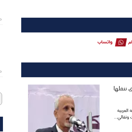
ص
ص
 ننقلها
العربية
وتقالي...