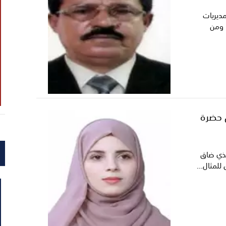
ديريات
 ومن
. وسفاحي (94) في حضرة
الذي ضاق
لمثال...