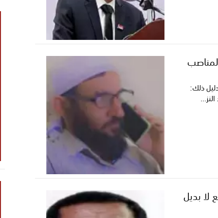
 المناصب
دليل ذلك:
نز...
 لا بديل