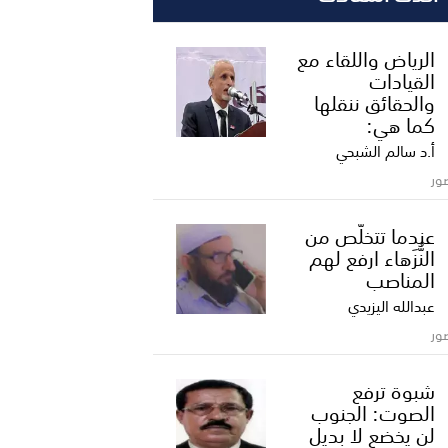
الرياض واللقاء مع
القيادات
والحقائق ننقلها
كما هي:
أ.د سالم الشبحي
ور
عندما تتخلّص من
النُّزَهاء ارفع لهم
المناصب
عبدالله اليزيدي
ور
شبوة ترفع
الصوت: الجنوب
لن يخضع لا بديل