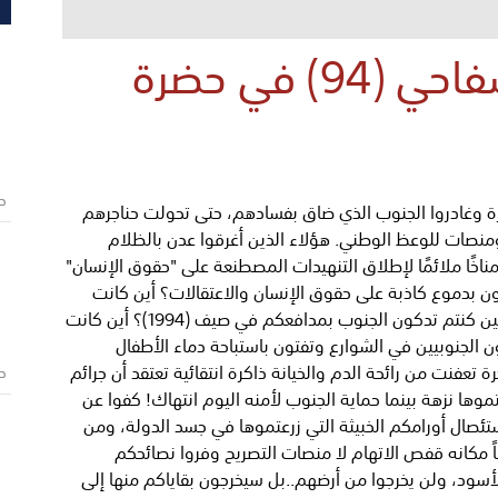
مواعظ الهاربين.. وسفاحي (94) في حضرة
ص
خرة وغادروا الجنوب الذي ضاق بفسادهم، حتى تحولت حناجرهم
 ومنصات للوعظ الوطني. هؤلاء الذين أغرقوا عدن بالظلام
اخًا ملائمًا لإطلاق التنهيدات المصطنعة على "حقوق الإنسان"
اكون بدموع كاذبة على حقوق الإنسان والاعتقالات؟ أين كانت
هذه الإنسانية المزعومة حين كنتم تدكون الجنوب بمدافعكم في صيف (1994)؟ أين كانت
 الجنوبيين في الشوارع وتفتون باستباحة دماء الأطفال
 تعفنت من رائحة الدم والخيانة ذاكرة انتقائية تعتقد أن جرائم
ص
بتموها نزهة بينما حماية الجنوب لأمنه اليوم انتهاك! كفوا عن
لاستئصال أورامكم الخبيثة التي زرعتموها في جسد الدولة، ومن
ماً مكانه قفص الاتهام لا منصات التصريح وفروا نصائحكم
لأسود، ولن يخرجوا من أرضهم..بل سيخرجون بقاياكم منها إلى