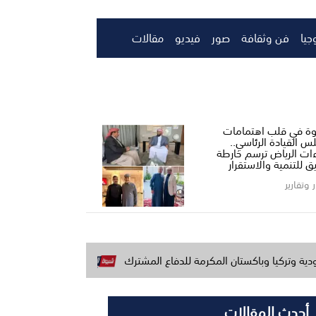
جيا
فن وثقافة
صور
فيديو
مقالات
ة في قلب اهتمامات
س القيادة الرئاسي..
ءات الرياض ترسم خارطة
ق للتنمية والاستقرار
ر وتقارير
باكستان المكرمة للدفاع المشترك
بحضور محافظ أبين ومدير البرنام
أحدث المقالات