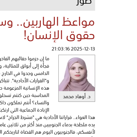
حقوق الإنسان!
2025-12-13 21:03:16
ما إن حزموا حقائبهم الفا
فجأة إلى أبواق للمثالية،
الدامس وجدوا في الخارج من
و"القرارات الأحادية". تتب
المحاسبة حين كنتم تسحلون
د. أوهاد محمد
والنساء؟ أنتم تملكون ذاكرة
الإبادة الجماعية التي ارتك
هذا العواء.. قراراتنا الأحادية هي "مشرط الجراح" 
يده ملطخة بدماء الجنوبيين منذ أكثر من ثلاثين عا
لأنفسكم، فالجنوبيون اليوم هم القضاة لتاريخكم ا