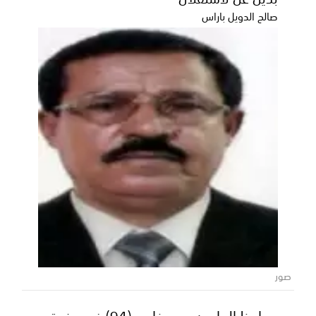
صالح الدويل باراس
صور
مواعظ الهاربين.. وسفاحي (94) في حضرة