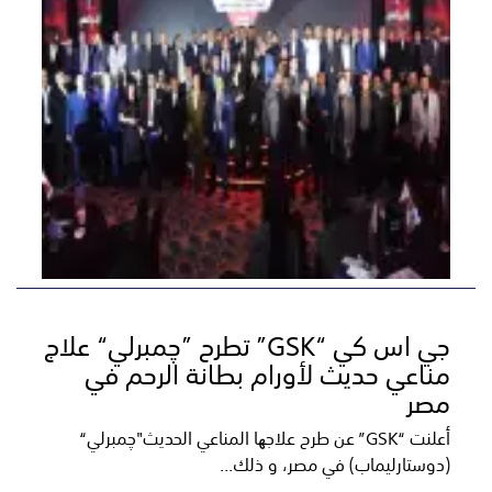
جي اس كي “GSK” تطرح ”چمبرلي“ علاج
مناعي حديث لأورام بطانة الرحم في
مصر
أعلنت “GSK” عن طرح علاجھا المناعي الحديث"چمبرلي“
(دوستارليماب) في مصر، و ذلك...