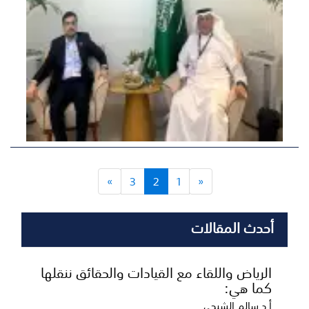
»
3
2
1
«
أحدث المقالات
الرياض واللقاء مع القيادات والحقائق ننقلها
كما هي:
أ.د سالم الشبحي