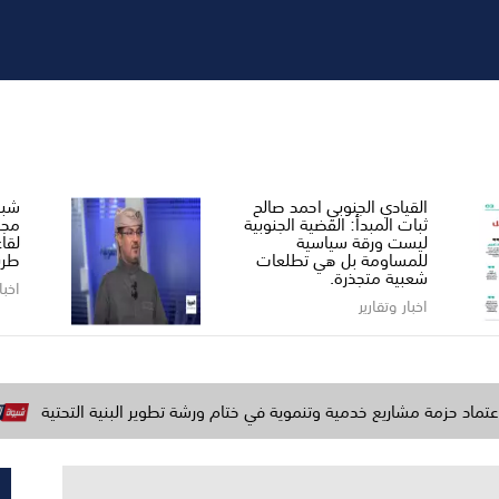
القيادي الجنوبي احمد صالح ​
شبو
ثبات المبدأ: القضية الجنوبية
مجل
ليست ورقة سياسية
لقا
للمساومة بل هي تطلعات
طري
شعبية متجذرة.
اخبا
اخبار وتقارير
ع خدمية وتنموية في ختام ورشة تطوير البنية التحتية
وزارة الدفا