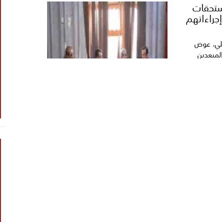
ستحقات
إجراءاتهم
لي، عوض
لمبعدين
 المحلية
 بيحان
حلي، عوض
يم كافة