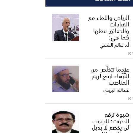
الرياض واللقاء مع
القيادات
والحقائق ننقلها
كما هي:
أ.د سالم الشبحي
ور
عندما تتخلّص من
النُّزَهاء ارفع لهم
المناصب
عبدالله اليزيدي
ور
شبوة ترفع
الصوت: الجنوب
لن يخضع لا بديل