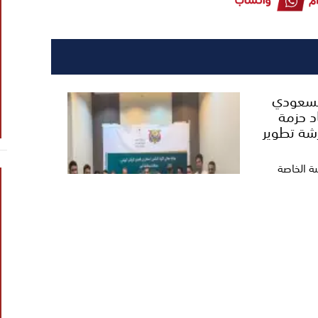
السعودي
د حزمة
شة تطوير
ية الخاصة
وى...
ثي غادر