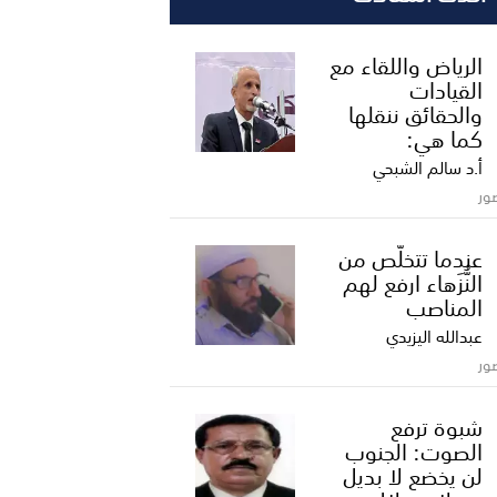
الرياض واللقاء مع
القيادات
والحقائق ننقلها
كما هي:
أ.د سالم الشبحي
ور
عندما تتخلّص من
النُّزَهاء ارفع لهم
المناصب
عبدالله اليزيدي
ور
شبوة ترفع
الصوت: الجنوب
لن يخضع لا بديل