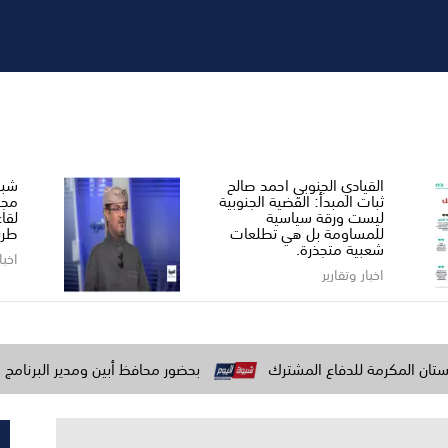
القيادي الجنوبي احمد صالح ​
شبو
ثبات المبدأ: القضية الجنوبية
مجل
ليست ورقة سياسية
لقا
للمساومة بل هي تطلعات
طري
شعبية متجذرة.
اخبا
اخبار وتقارير
 للدفاع المشترك
بحضور محافظ أبين ومدير البرنامج السعودي لتنمي