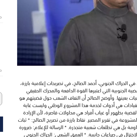
ص
ص
 في الحراك الجنوبي، أحمد الصالح، في تصريحات إعلامية بارزة،
ية الجنوبية التي اعتبرها القوة الدافعة والمحرك الحقيقي
خصيات بعينها. وأوضح الصالح أن التفاف الشعب حول قضيتهم هو
ن القيادات هي أدوات لخدمة هذا المشروع الوطني وليست غاية
لقضية بظهور أو غياب أفراد هي محاولات قاصرة، لأن الإرادة
لمشروعة في تقرير المصير. نقاط بارزة من تصريح الصالح: * ثبات
ومة بل هي تطلعات شعبية متجذرة. * الرسالة للإعلام: ضرورة
الاختزال في صراعات جانبية. * العمق الشعبي: الحراك الجنوبي