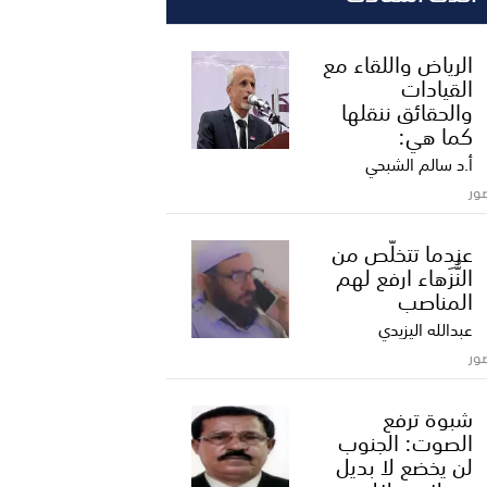
الرياض واللقاء مع
القيادات
والحقائق ننقلها
كما هي:
أ.د سالم الشبحي
ور
عندما تتخلّص من
النُّزَهاء ارفع لهم
المناصب
عبدالله اليزيدي
ور
شبوة ترفع
الصوت: الجنوب
لن يخضع لا بديل