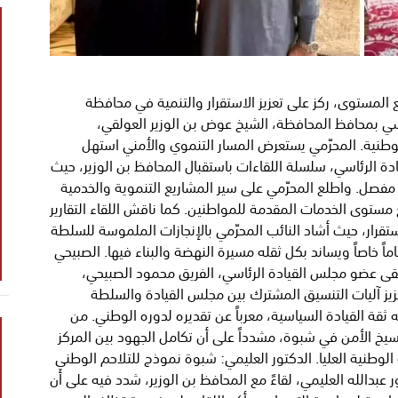
 المستوى، ركز على تعزيز الاستقرار والتنمية في محافظة
ي بمحافظ المحافظة، الشيخ عوض بن الوزير العولقي،
وطنية. المحرّمي يستعرض المسار التنموي والأمني استهل
دة الرئاسي، سلسلة اللقاءات باستقبال المحافظ بن الوزير، حيث
ل. واطلع المحرّمي على سير المشاريع التنموية والخدمية
 مستوى الخدمات المقدمة للمواطنين. كما ناقش اللقاء التقارير
ستقرار، حيث أشاد النائب المحرّمي بالإنجازات الملموسة للسلطة
اً خاصاً ويساند بكل ثقله مسيرة النهضة والبناء فيها. الصبيحي
التقى عضو مجلس القيادة الرئاسي، الفريق محمود الصبيحي،
عزيز آليات التنسيق المشترك بين مجلس القيادة والسلطة
 ثقة القيادة السياسية، معرباً عن تقديره لدوره الوطني. من
سيخ الأمن في شبوة، مشدداً على أن تكامل الجهود بين المركز
لوطنية العليا. الدكتور العليمي: شبوة نموذج للتلاحم الوطني
عبدالله العليمي، لقاءً مع المحافظ بن الوزير، شدد فيه على أن