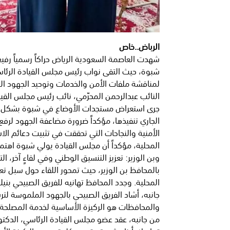
الرباض..خاص
شهدت العاصمة السعودية الرياض حراكاً رسمياً رفيع
شبوة، حيث التقى نواب رئيس مجلس القيادة الرئاس
لمناقشة ملفات الأمن والخدمات وتوحيد الجهود ال
النائب عبدالرحمن المحرّمي، نائب رئيس مجلس القيا
جرى استعراض مستجدات الأوضاع في شبوة بشكل مفص
الجاري تنفيذها، مؤكداً ضرورة مضاعفة الجهود لرفع
الأمنية والنجاحات التي تحققت في تثبيت دعائم الا
المحلية، مؤكداً أن مجلس القيادة يولي شبوة اهتمام
وبن الوزير: تعزيز التنسيق الوطني وفي لقاءٍ آخر، 
بالمحافظ بن الوزير، حيث تمحور اللقاء حول سبل ت
المحلية. وجدد المحافظ تهانيه للفريق الصبيحي بنيله
جانبه، أشاد الفريق الصبيحي بالجهود الملموسة لتر
والمحافظات هو الركيزة الأساسية لخدمة المصلحة ا
من جانبه، عقد عضو مجلس القيادة الرئاسي، الدكتور 