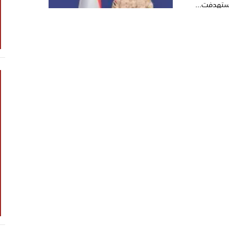
استهدفت...
لدائم
ات
ة رئيس
ضاء ا...