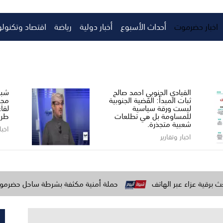
اخبار حضرموت
أحداث الأسبوع
أخبار دولية
رياضة
اقتصاد وتكنولو
القيادي الجنوبي احمد صالح ​
شبو
ثبات المبدأ: القضية الجنوبية
مجل
ليست ورقة سياسية
لقا
للمساومة بل هي تطلعات
طري
شعبية متجذرة.
اخبا
اخبار وتقارير
 الهاتف
حملة أمنية مكثفة بشرطة ساحل حضرموت لتعزيز الاستقر