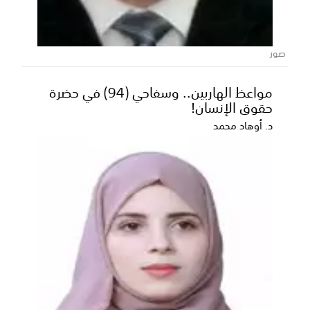
صور
مواعظ الهاربين.. وسفاحي (94) في حضرة
المحافظ بن الوزير يناقش مع نيابة الاستئناف
حقوق الإنسان!
وشرطة محافظة شبوة مستوى التنسيق
المشترك ويؤكد تعزيز سيادة القانون
د. أوهاد محمد
ناقش محافظ محافظة شبوة رئيس المجلس المحلي،
عوض محمد بن الوزير، اليوم، مع رئيس نيابة استئناف
محافظة ش...