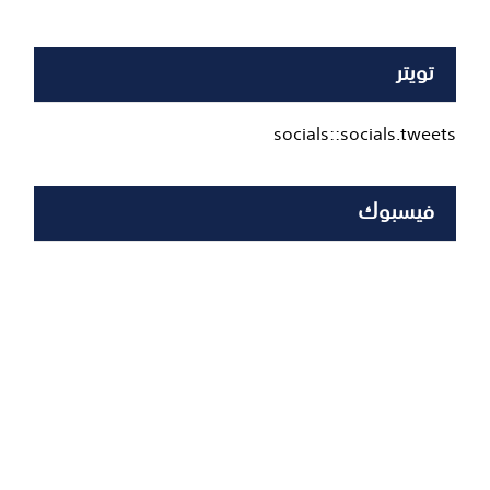
تويتر
socials::socials.tweets
فيسبوك