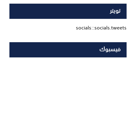
تويتر
socials::socials.tweets
فيسبوك