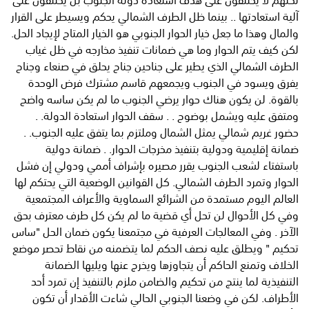
لكنهم لا يختلفون على هدف استعادة دولة الجنوب بل يختلفون على
آلية استعادتها .. بينما ظل الطرف الشمالي يحكم ويسيطر على القرار
والمال وهذا ما جعل خيار الحوار الجنوبي هو الخيار المتاح لإيجاد الحل.
لكن كيف يتم الحوار وما هي ضمانات تنفيذ مخارجه في ظل غياب
الطرف الشمالي الذي يطير على جناحين جناح يحلق في صنعاء وجناح
يفرق ويسود في الجنوب ويجمعهم قاسم مشترك فرض الوحدة
بالقوة. لن يكون هناك حوار يرضي الجنوب ما لم يكن ساسه واضح
ومتفق عليه ويشمل بوضوح . . سقف الحوار استعادة الدولة. .
حضور غريم شمالي يمثل الشمال وملتزم بما يتفق عليه الجنوب. .
ضمانة إقليمية ودولية بتنفيذ مخرجات الحوار. . ضمانة دولية
باستفتاء لشعب الجنوب يقرر مصيره بإشراف أممي ودولي إن فشل
الحوار وتمرد الطرف الشمالي. كل القوانين الوضعية التي يحتكم لها
العالم اليوم مستمدة من الشرائع السماوية والأعراف المجتمعية
وفي كل الأحوال لن تحل أي قضية ما لم يكن كل طرف معترف بحق
الآخر . وفي المعالجات العرفية في مجتمعنا يكون ضمان الحل "ساس
تحكيم " ويطلق عليه نصف الحكم لما يتضمنه من نقاط تحصر موضع
الخلاف وتمنع الحاكم أن يتجاوزها ويخرج عنها ويليها الضمانة
التنفيذية لما ينتج من تحكيم والضامن ملزم بالتنفيذ إن تمرد أحد
الأطراف. لكن في وضعنا الجنوبي الحالي شاءت الأقدار أن تكون