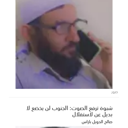
البرنامج السعودي» يدعم استقرار التعليم
باليمن ويُمكِّن أكثر من 18 ألف فتاة ريفية
من مواصلة التعليم
في إطار الدعم التنموي المستمر الذي تقدمه المملكة
صور
العربية السعودية لليمن،؛ أعلن البرنامج السعودي لتنم...
شبوة ترفع الصوت: الجنوب لن يخضع لا
بديل عن لاستقلال
صالح الدويل باراس