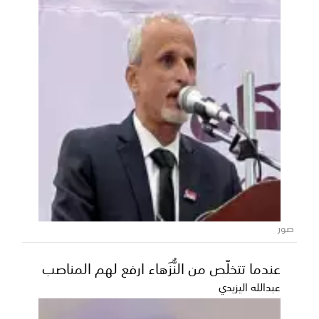
بيان لنشطاء جنوبيين: الشراكة مع المملكة
خيار استراتيجي والمشروع الحوثي تهديد
وجودي للمنطقة
أصدر مجموعة من النشطاء الجنوبيين، اليوم الثلاثاء، بياناً
سياسياً هاماً أكدوا فيه على مركزية الشراكة...
صور
عندما تتخلّص من النُّزَهاء ارفع لهم المناصب
عبدالله اليزيدي