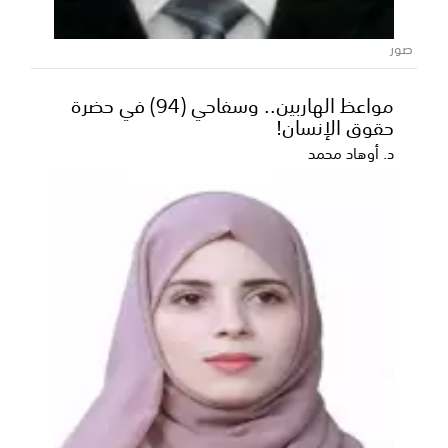
الأساسية في المحافظات اليمنية
صور
عكاظ - متابعات ​واصلت السعودية جهودها الحثيثة لترسيخ
ركائز النماء والاستقرار في اليمن، مقدمةً نموذجا...
مواعظ الهاربين.. وسفاحي (94) في حضرة
حقوق الإنسان!
د. أوهاد محمد