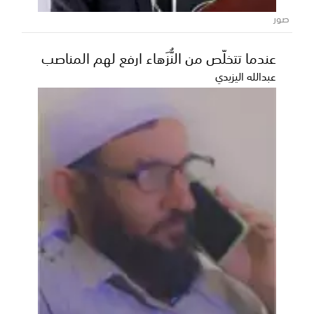
صور
عندما تتخلّص من النُّزَهاء ارفع لهم المناصب
عبدالله اليزيدي
عقب اتصال من المحافظ الخنبشي.. اللواء
بن بريك يتراجع عن تجميد عضويته في
تحضيرية التنسيقي الأعلى بحضرموت