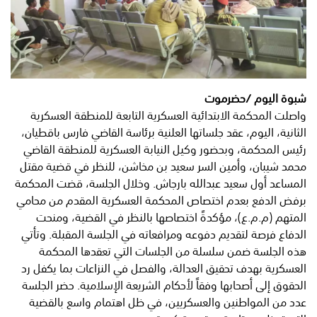
شبوة اليوم /حضرموت
واصلت المحكمة الابتدائية العسكرية التابعة للمنطقة العسكرية
الثانية، اليوم، عقد جلساتها العلنية برئاسة القاضي فارس باقطيان،
رئيس المحكمة، وبحضور وكيل النيابة العسكرية للمنطقة القاضي
محمد شيبان، وأمين السر سعيد بن مخاشن، للنظر في قضية مقتل
المساعد أول سعيد عبدالله بارجاش. وخلال الجلسة، قضت المحكمة
برفض الدفع بعدم اختصاص المحكمة العسكرية المقدم من محامي
المتهم (م.م.ع)، مؤكدةً اختصاصها بالنظر في القضية، ومنحت
الدفاع فرصة لتقديم دفوعه ومرافعاته في الجلسة المقبلة. وتأتي
هذه الجلسة ضمن سلسلة من الجلسات التي تعقدها المحكمة
العسكرية بهدف تحقيق العدالة، والفصل في النزاعات بما يكفل رد
الحقوق إلى أصحابها وفقاً لأحكام الشريعة الإسلامية. حضر الجلسة
عدد من المواطنين والعسكريين، في ظل اهتمام واسع بالقضية