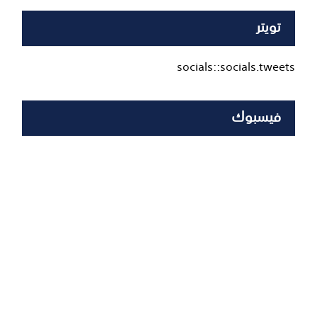
تويتر
socials::socials.tweets
فيسبوك