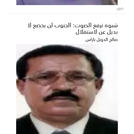
أعلن اللواء الركن أحمد سعيد بن بريك، محافظ حضرموت
صور
الأسبق، تراجعه عن قرار تجميد عضويته في اللجنة التح...
شبوة ترفع الصوت: الجنوب لن يخضع لا
بديل عن لاستقلال
صالح الدويل باراس
300 مشروع تنموي سعودي تعزز الخدمات