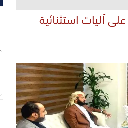
لى آليات استثنائية
ص
ص