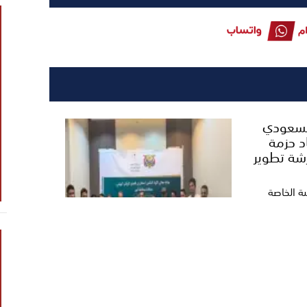
السعودي
د حزمة
شة تطوير
ية الخاصة
وى...