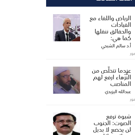
الرياض واللقاء مع
القيادات
والحقائق ننقلها
كما هي:
أ.د سالم الشبحي
ور
عندما تتخلّص من
النُّزَهاء ارفع لهم
المناصب
عبدالله اليزيدي
ور
شبوة ترفع
الصوت: الجنوب
لن يخضع لا بديل