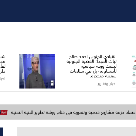
القيادي الجنوبي احمد صالح ​
شبو
ثبات المبدأ: القضية الجنوبية
مجل
ليست ورقة سياسية
لقا
للمساومة بل هي تطلعات
طري
شعبية متجذرة.
اخبا
اخبار وتقارير
اريع خدمية وتنموية في ختام ورشة تطوير البنية التحتية
وزارة الد