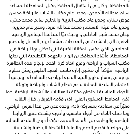
بالمحافظة. وكان في أستقبال المحافظ وكيل المحافظة المساعد
سالم عبدالله الأحمدي، ومدير عام مكتب الشباب والرياضة محسن
عوض سنان، ومدير عام مكتب التربية والتعليم سالم محمد حنش،
ومدير عام هيئة الاستثمار محمد عبدالله فريد، ومدير عام مديرية
بيحان محمد شيخ الفاطمي، وحيث حيّا المحافظ الجماهير الرياضية
الغفيرة التي احتشدت في المدرجات، مشيداً بروح التفاعل والحضور
الجماهيري الذي عكس المكانة الكبيرة التي تحظى بها الرياضة في
المحافظة. وأشاد المحافظ بن الوزير بالجهود التنظيمية التي بذلها
مكتب الشباب والرياضة وفرع اتحاد كرة القدم لإنجاح هذه التظاهرة
الرياضية، مؤكداً أن تدشين إنارة ملعب الفقيد الخليفي يمثل خطوة
نوعية في مسار تطوير البنية التحتية الرياضية بالمحافظة، وتجسيداً
لاهتمام السلطة المحلية بدعم قطاع الشباب والرياضة وتهيئة
الأجواء المناسبة لاحتضان مختلف الفعاليات والأنشطة الرياضية. كما
ثمّن المحافظ المستوى الفني الذي قدّمه الفريقان خلال اللقاء،
معبّراً عن سعادته بمشاركة نادي وحدة عدن في هذا العرس الرياضي،
وما حمله اللقاء من أجواء تنافسية وأخوية جسّدت عمق الروابط
الرياضية والوطنية بين الأندية اليمنية، مؤكداً حرص السلطة المحلية
على مواصلة تقديم الدعم والرعاية للأنشطة الرياضية والشبابية