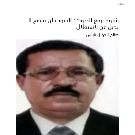
السادسة من ملتقى الساحل رضوم شبوة
صور
بحضور قيادات حكومية ومسؤولي السلطة المحلية
شبوة ترفع الصوت: الجنوب لن يخضع لا
بالمديرية يتقدمهم وكيل وزارة الثروة السمكية والري حميد
بديل عن لاستقلال
عب...
صالح الدويل باراس