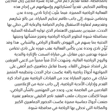
بالمحافظة، معلناً تقديم دعم مالي قدره عشرة ملايين ريال للناديين
وطاقم التحكيم، تقديراً لمشاركتهم وإسهامهم في إنجاح هذه
الفعالية الرياضية المميزة. فيما عبّرت إدارتا ناديي وحدة عدن
وتضامن شبوة، إلى جانب طاقم تحكيم المباراة، عن بالغ شكرهم
وتقديرهم لحفاوة الاستقبال وكرم الضيافة والرعاية التي حظي بها
الحدث، مشيدين بمستوى الاهتمام الذي توليه السلطة المحلية
بمحافظة شبوة لتطوير الحركة الرياضية وتعزيز منشآتها وبنيتها
التحتية بما يسهم في النهوض بالقطاع الرياضي والشبابي. هذا وقد
تُوِّج نادي وحدة عدن بكأس الفعالية عقب فوزه على نادي تضامن
شبوة بهدفين دون مقابل، في مباراة اتسمت بالإثارة والندية
والروح الرياضية العالية، وشهدت أداءً فنياً مميزاً من لاعبي الفريقين
على امتداد شوطي اللقاء، وسط تفاعل جماهيري كبير أضفى على
المواجهة أجواءً رياضية رائعة عكست نجاح الحدث وتنظيمه المتميز.
شارك في حضور المباراة عدد من القيادات الرياضية بفرع اتحاد كرة
القدم وإدارات الأندية الرياضية، إلى جانب نخبة من الإعلاميين
القادمين من العاصمة عدن، وعدد من المهتمين بالشأن الرياضي،
فيما اكتظّت مدرجات ملعب الفقيد ناصر الخليفي بجماهير غفيرة
صنعت أجواءً حماسية مميزة عكست الحضور الجماهيري الكبير
والمكانة التي تحظى بها الرياضة في محافظة شبوة.