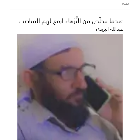
**اليوم السبت الموافق 6 يونيو 2026م**، مواجهة
صور
ودي...
عندما تتخلّص من النُّزَهاء ارفع لهم المناصب
عبدالله اليزيدي
رسمياً ... حماس الجويري يتوج بطلاً للنسخة