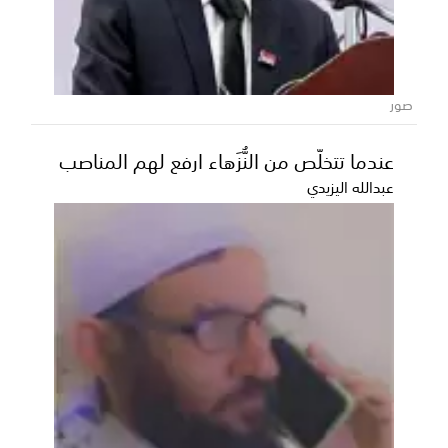
ويحذرون من حملات الاستهداف بالتزامن
مع ترتيبات استئناف التصدير
أشاد ناشطون بالجهود الحثيثة والميدانية التي يبذلها وزير
النفط والمعادن، الدكتور محمد بامقاء، لمتابعة...
صور
عندما تتخلّص من النُّزَهاء ارفع لهم المناصب
عبدالله اليزيدي