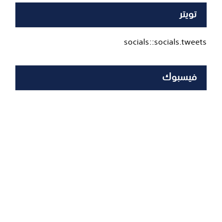
تويتر
socials::socials.tweets
فيسبوك