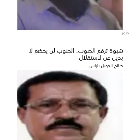
محافظ المهرة ووزيرا الزراعة والمياه
يطلعون على التجهيزات النهائية لمدينة
الملك سلمان الطبية بالغيضة
صور
اطّلع معالي الأستاذ محمد علي ياسر محافظ محافظة
المهرة، ومعه وزيرا الزراعة والري والثروة السمكية اللو...
شبوة ترفع الصوت: الجنوب لن يخضع لا
بديل عن لاستقلال
صالح الدويل باراس