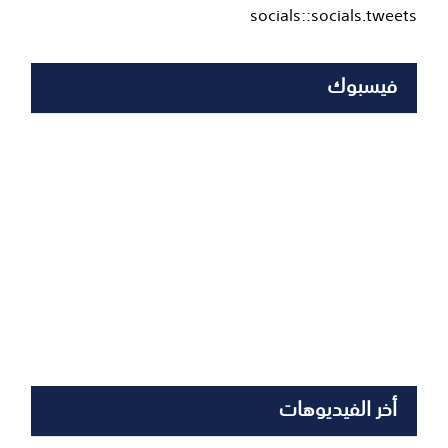
socials::socials.tweets
فيسبوك
أخر الفيديوهات