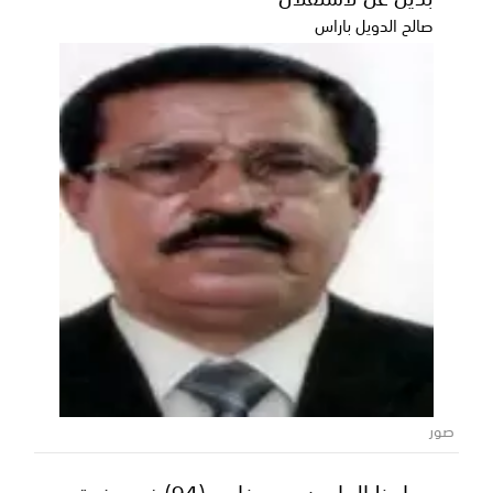
صالح الدويل باراس
صور
مواعظ الهاربين.. وسفاحي (94) في حضرة