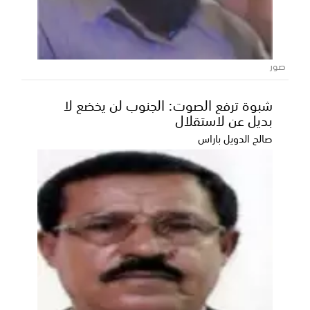
المعلم: يهني التوم بافقير لتخرجة من جامعة
الريادة كلية الطب
هنى الإعلامي محضار المعلم الدكتور ناصر يوسف التوم
بافقير وذالك بمناسبة تخرجه من جامعة الريادة باالعا...
صور
شبوة ترفع الصوت: الجنوب لن يخضع لا
بديل عن لاستقلال
صالح الدويل باراس