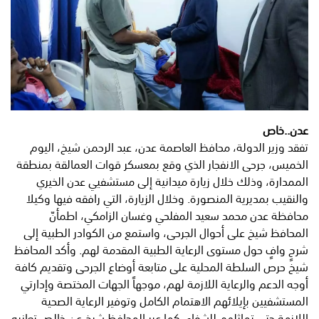
عدن..خاص
تفقد وزير الدولة، محافظ العاصمة عدن، عبد الرحمن شيخ، اليوم
الخميس، جرحى الانفجار الذي وقع بمعسكر قوات العمالقة بمنطقة
الممدارة، وذلك خلال زيارة ميدانية إلى مستشفيي عدن الخيري
والنقيب بمديرية المنصورة. وخلال الزيارة، التي رافقه فيها وكيلا
محافظة عدن محمد سعيد المفلحي وغسان الزامكي، اطمأنّ
المحافظ شيخ على أحوال الجرحى، واستمع من الكوادر الطبية إلى
شرحٍ وافٍ حول مستوى الرعاية الطبية المقدمة لهم. وأكد المحافظ
شيخ حرص السلطة المحلية على متابعة أوضاع الجرحى وتقديم كافة
أوجه الدعم والرعاية اللازمة لهم، موجهاً الجهات المختصة وإدارتي
المستشفيين بإيلائهم الاهتمام الكامل وتوفير الرعاية الصحية
اللازمة حتى تماثلهم للشفاء. كما عبر المحافظ شيخ عن خالص تعازيه