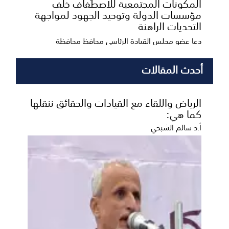
المكونات المجتمعية للاصطفاف خلف
مؤسسات الدولة وتوحيد الجهود لمواجهة
التحديات الراهنة
دعا عضو مجلس القيادة الرئاسي محافظ محافظة
حضرموت الأستاذ سالم أحمد الخنبشي، المكونات
المجتمعية والقب...
أحدث المقالات
الرياض واللقاء مع القيادات والحقائق ننقلها
كما هي:
أ.د سالم الشبحي