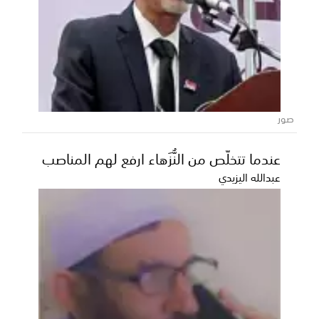
عاجل الخنبشي يترأس اجتماعًا استثنائيًا للجنة
الأمنية بحضرموت ويؤكد رفع الجاهزية
الأمنية والعسكرية والحفاظ على تماسك
المجتمع
صور
ترأس عضو مجلس القيادة الرئاسي محافظ حضرموت رئيس
اللجنة الأمنية بالمحافظة الأستاذ سالم أحمد الخنبشي،...
عندما تتخلّص من النُّزَهاء ارفع لهم المناصب
عبدالله اليزيدي