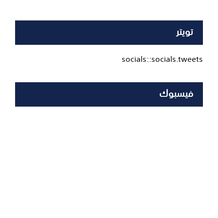
تويتر
socials::socials.tweets
فيسبوك