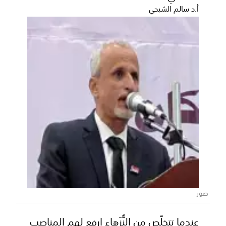
أ.د سالم الشبحي
حملة أمنية مكثفة بشرطة ساحل حضرموت
لتعزيز الاستقرار ومنع مظاهر السلاح
تواصل الأجهزة الأمنية بأمن وشرطة ساحل حضرموت
تنفيذ خطة ميدانية واسعة ترتكز على تكثيف الدوريات
ونشر ن...
صور
عندما تتخلّص من النُّزَهاء ارفع لهم المناصب