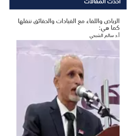
أحدث المقالات
الرياض واللقاء مع القيادات والحقائق ننقلها
كما هي:
أ.د سالم الشبحي
300 مشروع تنموي سعودي تعزز الخدمات
الأساسية في المحافظات اليمنية
عكاظ - متابعات ​واصلت السعودية جهودها الحثيثة لترسيخ
ركائز النماء والاستقرار في اليمن، مقدمةً نموذجا...