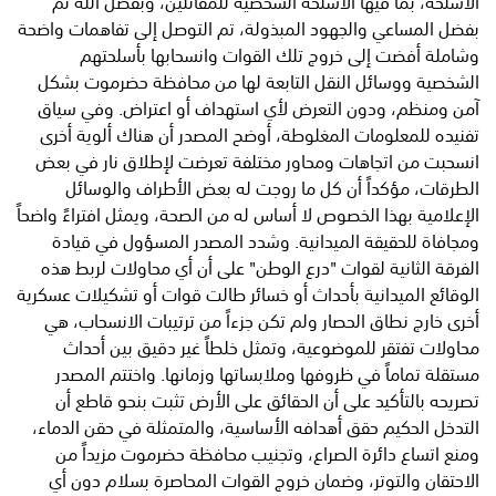
الأسلحة، بما فيها الأسلحة الشخصية للمقاتلين، وبفضل الله ثم
بفضل المساعي والجهود المبذولة، تم التوصل إلى تفاهمات واضحة
وشاملة أفضت إلى خروج تلك القوات وانسحابها بأسلحتهم
الشخصية ووسائل النقل التابعة لها من محافظة حضرموت بشكل
آمن ومنظم، ودون التعرض لأي استهداف أو اعتراض. ​وفي سياق
تفنيده للمعلومات المغلوطة، أوضح المصدر أن هناك ألوية أخرى
انسحبت من اتجاهات ومحاور مختلفة تعرضت لإطلاق نار في بعض
الطرقات، مؤكداً أن كل ما روجت له بعض الأطراف والوسائل
الإعلامية بهذا الخصوص لا أساس له من الصحة، ويمثل افتراءً واضحاً
ومجافاة للحقيقة الميدانية. ​وشدد المصدر المسؤول في قيادة
الفرقة الثانية لقوات "درع الوطن" على أن أي محاولات لربط هذه
الوقائع الميدانية بأحداث أو خسائر طالت قوات أو تشكيلات عسكرية
أخرى خارج نطاق الحصار ولم تكن جزءاً من ترتيبات الانسحاب، هي
محاولات تفتقر للموضوعية، وتمثل خلطاً غير دقيق بين أحداث
مستقلة تماماً في ظروفها وملابساتها وزمانها. ​واختتم المصدر
تصريحه بالتأكيد على أن الحقائق على الأرض تثبت بنحو قاطع أن
التدخل الحكيم حقق أهدافه الأساسية، والمتمثلة في حقن الدماء،
ومنع اتساع دائرة الصراع، وتجنيب محافظة حضرموت مزيداً من
الاحتقان والتوتر، وضمان خروج القوات المحاصرة بسلام دون أي