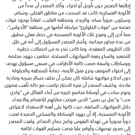
إطارها الصحيح دون تأويل أو اجتزاء. ​وأكد المصدر أن عدداً من
الألوية العسكرية كانت قد انسحبت من مناطق القطن، وشبام،
وسيئون، مروراً بساه، والريدة، ومنطقة العليب، لتفاجأ بوجود قوات
ضخمة من "قوات الطوارئ" مرابطة أمامها في منطقة "الأدواس"،
مما أدى إلى وقوع تلك الألوية المنسحبة في حصار فعلي مطبق
من عدة محاور ميدانية. ​وأشار المصدر المسؤول إلى أنه في ظل
تلك الظروف المعقدة، وما كانت تنذر به من احتمالات خطيرة
للتصعيد واتساع رقعة المواجهات المسلحة، تضافرت جهود مخلصة
ووساطات واسعة ضمت كافة الأطراف، في مسعى مسؤول يهدف
إلى احتواء الموقف ونزع فتيل الأزمة، حمايةً للمنطقة والحيلولة
دون اندلاع مواجهة شاملة كان يمكن أن تخلف خسائر بشرية ومادية
فادحة. ​وكشف المصدر أن فترة الحصار تزامنت مع حالة تأهب قصوى
وتوتر سادت في أوساط مجاميع كبيرة من أبناء القبائل في "وادي
نحب" و"غيل بن يمين" الذين تعرضت منازلهم للاقتحام والاعتداء
خلال المواجهات السابقة، حيث كانوا على أهبة الاستعداد لاعتراض
الألوية المنسحبة، إلا أن جهود الوساطة والمساعي الحميدة لعبت
دوراً محورياً في تهدئة النفوس وكبح جماح الصدام. ​ولفت المصدر
إلى صدور توجيهات وأوامر عليا قضت بتسليم القوات لكافة